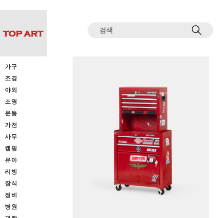
전체상품목록 바로가기
본문 바로가기
가구
조경
야외
조명
운동
가전
사무
캠핑
유아
리빙
장식
정비
병원