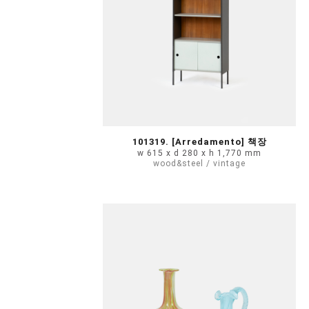
101319. [Arredamento] 책장
w 615 x d 280 x h 1,770 mm
wood&steel / vintage