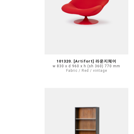
101320. [Artifort] 라운지체어
w 830 x d 960 x h (sh 360) 770 mm
Fabric / Red / vintage