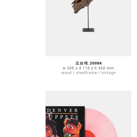
오브제.20084
w 300 x d 110 x h 360 mm
wood / steelframe / vintage