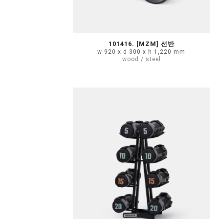
101416. [MZM] 선반
w 920 x d 300 x h 1,220 mm
wood / steel