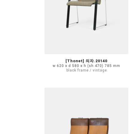
[Thonet] 의자.20140
w 620 x d 580 x h (sh 470) 785 mm
black frame / vintage