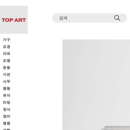
전체상품목록 바로가기
본문 바로가기
가구
조경
야외
조명
운동
가전
사무
캠핑
유아
리빙
장식
정비
병원