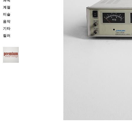
과학
계절
미술
음악
기타
컬러