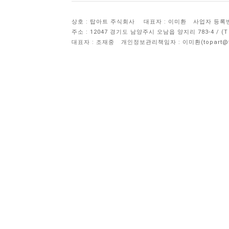
상호 : 탑아트 주식회사
대표자 : 이미환
사업자 등록번호 
주소 : 12047 경기도 남양주시 오남읍 양지리 783-4 / 
대표자 : 조재중
개인정보관리책임자 :
이미환(topart@to