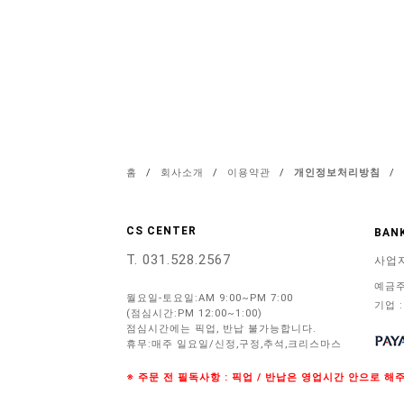
홈
/
회사소개
/
이용약관
/
개인정보처리방침
/
CS CENTER
BANK
T. 031.528.2567
사업
예금주
월요일-토요일:AM 9:00~PM 7:00
기업 :
(점심시간:PM 12:00~1:00)
점심시간에는 픽업, 반납 불가능합니다.
휴무:매주 일요일/신정,구정,추석,크리스마스
※ 주문 전 필독사항 : 픽업 / 반납은 영업시간 안으로 