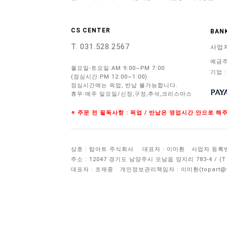
CS CENTER
BANK
T. 031.528.2567
사업
예금주
월요일-토요일:AM 9:00~PM 7:00
기업 :
(점심시간:PM 12:00~1:00)
점심시간에는 픽업, 반납 불가능합니다.
휴무:매주 일요일/신정,구정,추석,크리스마스
※ 주문 전 필독사항 : 픽업 / 반납은 영업시간 안으로 
상호 : 탑아트 주식회사
대표자 : 이미환
사업자 등록번호 
주소 : 12047 경기도 남양주시 오남읍 양지리 783-4 / 
대표자 : 조재중
개인정보관리책임자 :
이미환(topart@to