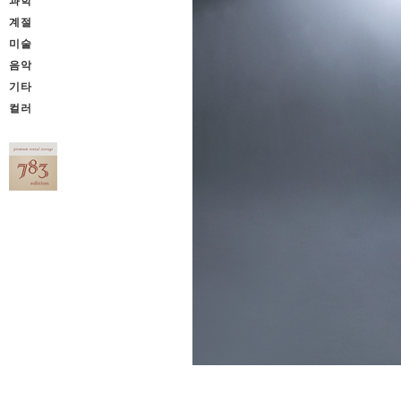
과학
계절
미술
음악
기타
컬러