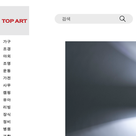
전체상품목록 바로가기
본문 바로가기
가구
조경
야외
조명
운동
가전
사무
캠핑
유아
리빙
장식
정비
병원