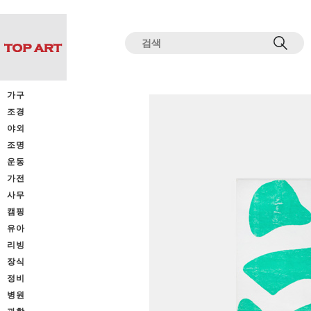
전체상품목록 바로가기
본문 바로가기
가구
조경
야외
조명
운동
가전
사무
캠핑
유아
리빙
장식
정비
병원