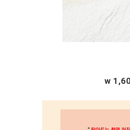
w 1,6