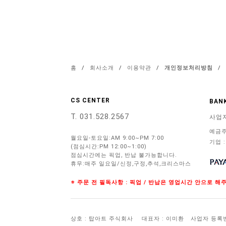
홈
/
회사소개
/
이용약관
/
개인정보처리방침
/
CS CENTER
BANK
T. 031.528.2567
사업
예금주
월요일-토요일:AM 9:00~PM 7:00
기업 :
(점심시간:PM 12:00~1:00)
점심시간에는 픽업, 반납 불가능합니다.
휴무:매주 일요일/신정,구정,추석,크리스마스
※ 주문 전 필독사항 : 픽업 / 반납은 영업시간 안으로 
상호 : 탑아트 주식회사
대표자 : 이미환
사업자 등록번호 