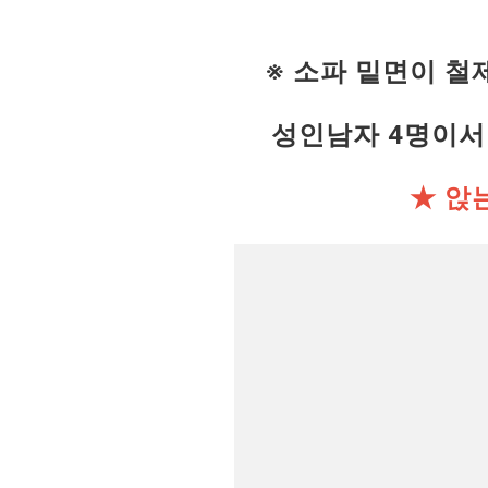
※ 소파 밑면이 철
성인남자 4명이서
★ 앉