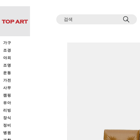
전체상품목록 바로가기
본문 바로가기
가구
조경
야외
조명
운동
가전
사무
캠핑
유아
리빙
장식
정비
병원