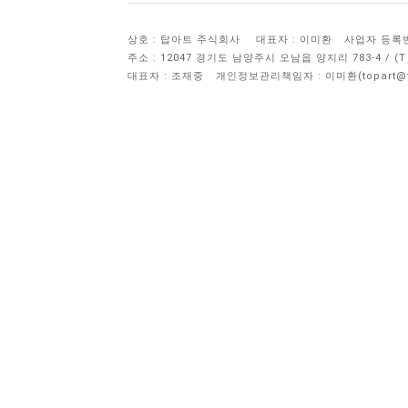
상호 : 탑아트 주식회사
대표자 : 이미환
사업자 등록번호 
주소 : 12047 경기도 남양주시 오남읍 양지리 783-4 / 
대표자 : 조재중
개인정보관리책임자 :
이미환(topart@to