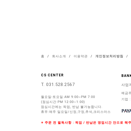
홈
/
회사소개
/
이용약관
/
개인정보처리방침
/
CS CENTER
BANK
T. 031.528.2567
사업
예금주
월요일-토요일:AM 9:00~PM 7:00
기업 :
(점심시간:PM 12:00~1:00)
점심시간에는 픽업, 반납 불가능합니다.
휴무:매주 일요일/신정,구정,추석,크리스마스
※ 주문 전 필독사항 : 픽업 / 반납은 영업시간 안으로 