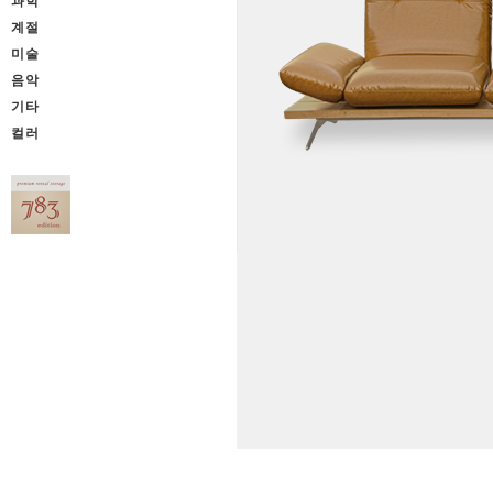
과학
계절
미술
음악
기타
컬러