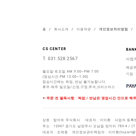
홈
/
회사소개
/
이용약관
/
개인정보처리방침
/
CS CENTER
BANK
T. 031.528.2567
사업
예금주
월요일-토요일:AM 9:00~PM 7:00
기업 :
(점심시간:PM 12:00~1:00)
점심시간에는 픽업, 반납 불가능합니다.
휴무:매주 일요일/신정,구정,추석,크리스마스
※ 주문 전 필독사항 : 픽업 / 반납은 영업시간 안으로 
상호 : 탑아트 주식회사
대표자 : 이미환
사업자 등록번호 
주소 : 12047 경기도 남양주시 오남읍 양지리 783-4 / 
대표자 : 조재중
개인정보관리책임자 :
이미환(topart@to