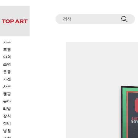
전체상품목록 바로가기
본문 바로가기
가구
조경
야외
조명
운동
가전
사무
캠핑
유아
리빙
장식
정비
병원