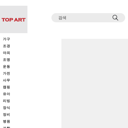
전체상품목록 바로가기
본문 바로가기
가구
조경
야외
조명
운동
가전
사무
캠핑
유아
리빙
장식
정비
병원