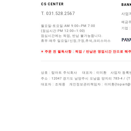
CS CENTER
BANK
T. 031.528.2567
사업
예금주
월요일-토요일:AM 9:00~PM 7:00
기업 :
(점심시간:PM 12:00~1:00)
점심시간에는 픽업, 반납 불가능합니다.
휴무:매주 일요일/신정,구정,추석,크리스마스
※ 주문 전 필독사항 : 픽업 / 반납은 영업시간 안으로 
상호 : 탑아트 주식회사
대표자 : 이미환
사업자 등록번호 
주소 : 12047 경기도 남양주시 오남읍 양지리 783-4 / 
대표자 : 조재중
개인정보관리책임자 :
이미환(topart@to