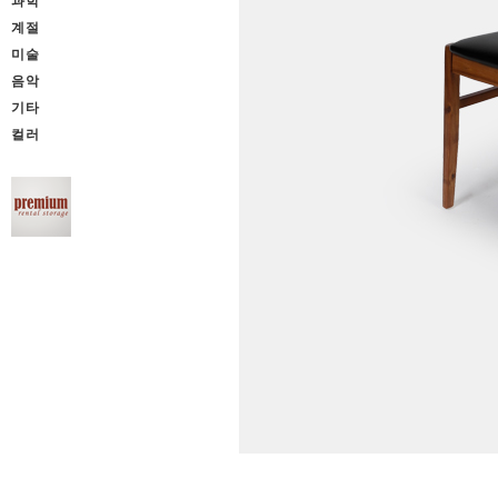
과학
계절
미술
음악
기타
컬러