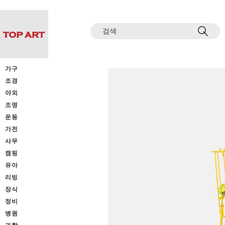
전체상품목록 바로가기
본문 바로가기
가구
조경
야외
조명
운동
가전
사무
캠핑
유아
리빙
장식
정비
병원