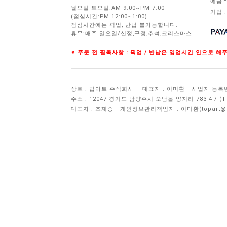
예금주
월요일-토요일:AM 9:00~PM 7:00
기업 :
(점심시간:PM 12:00~1:00)
점심시간에는 픽업, 반납 불가능합니다.
휴무:매주 일요일/신정,구정,추석,크리스마스
※ 주문 전 필독사항 : 픽업 / 반납은 영업시간 안으로 
상호 : 탑아트 주식회사
대표자 : 이미환
사업자 등록번호 
주소 : 12047 경기도 남양주시 오남읍 양지리 783-4 / 
대표자 : 조재중
개인정보관리책임자 :
이미환(topart@to