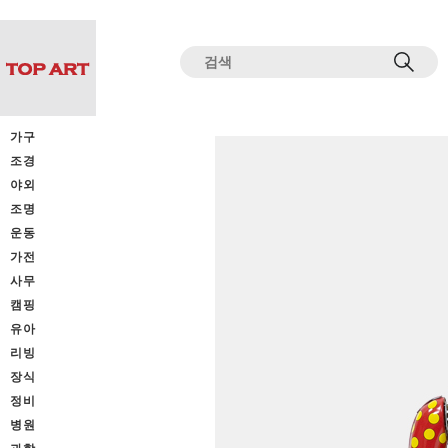
전체상품목록 바로가기
본문 바로가기
가구
조경
야외
조명
운동
가전
사무
캠핑
유아
리빙
장식
정비
병원