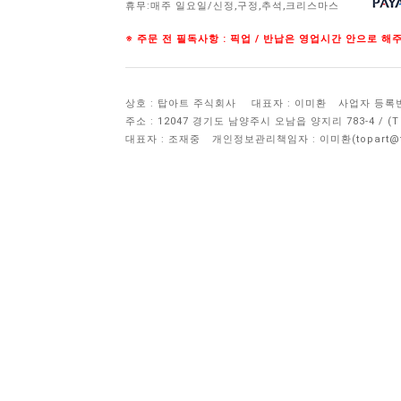
휴무:매주 일요일/신정,구정,추석,크리스마스
※ 주문 전 필독사항 : 픽업 / 반납은 영업시간 안으로 
상호 : 탑아트 주식회사
대표자 : 이미환
사업자 등록번호 
주소 : 12047 경기도 남양주시 오남읍 양지리 783-4 / 
대표자 : 조재중
개인정보관리책임자 :
이미환(topart@to