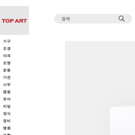
전체상품목록 바로가기
본문 바로가기
가구
조경
야외
조명
운동
가전
사무
캠핑
유아
리빙
장식
정비
병원