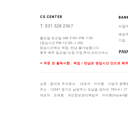
CS CENTER
BANK
T. 031.528.2567
사업
예금주
월요일-토요일:AM 9:00~PM 7:00
기업 :
(점심시간:PM 12:00~1:00)
점심시간에는 픽업, 반납 불가능합니다.
휴무:매주 일요일/신정,구정,추석,크리스마스
※ 주문 전 필독사항 : 픽업 / 반납은 영업시간 안으로 
상호 : 탑아트 주식회사
대표자 : 이미환
사업자 등록번호 
주소 : 12047 경기도 남양주시 오남읍 양지리 783-4 / 
대표자 : 조재중
개인정보관리책임자 :
이미환(topart@to