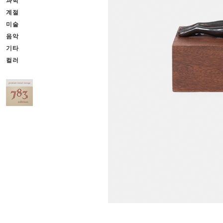
과학
계절
미술
음악
기타
컬러