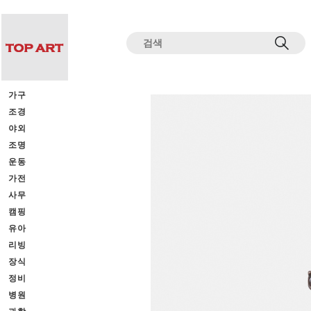
전체상품목록 바로가기
본문 바로가기
가구
조경
야외
조명
운동
가전
사무
캠핑
유아
리빙
장식
정비
병원