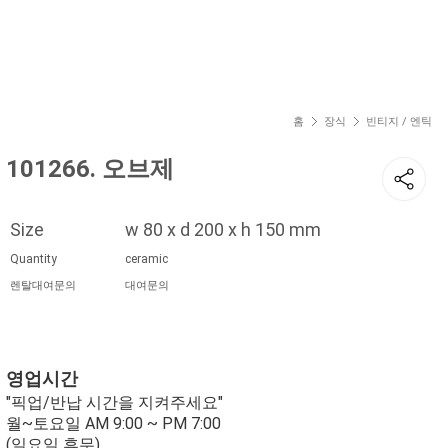
현재 위치
홈
장식
빈티지 / 엔틱
101266. 오브제
Size
w 80 x d 200 x h 150 mm
Quantity
ceramic
렌탈대여문의
대여문의
영업시간
"픽업/반납 시간을 지켜주세요"
월~토요일 AM 9:00 ~ PM 7:00
(일요일 휴무)