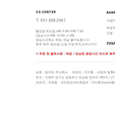
CS CENTER
BANK
T. 031.528.2567
사업
예금주
월요일-토요일:AM 9:00~PM 7:00
기업 :
(점심시간:PM 12:00~1:00)
점심시간에는 픽업, 반납 불가능합니다.
휴무:매주 일요일/신정,구정,추석,크리스마스
※ 주문 전 필독사항 : 픽업 / 반납은 영업시간 안으로 
상호 : 탑아트 주식회사
대표자 : 이미환
사업자 등록번호 
주소 : 12047 경기도 남양주시 오남읍 양지리 783-4 / 
대표자 : 조재중
개인정보관리책임자 :
이미환(topart@to