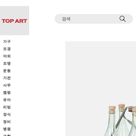
전체상품목록 바로가기
본문 바로가기
가구
조경
야외
조명
운동
가전
사무
캠핑
유아
리빙
장식
정비
병원