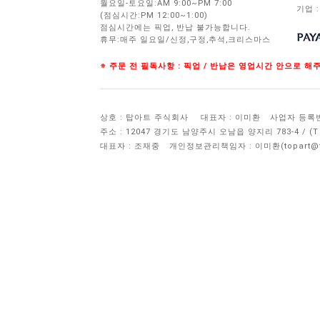
월요일-토요일:AM 9:00~PM 7:00
기업 :
(점심시간:PM 12:00~1:00)
점심시간에는 픽업, 반납 불가능합니다.
휴무:매주 일요일/신정,구정,추석,크리스마스
※ 주문 전 필독사항 : 픽업 / 반납은 영업시간 안으로 
상호 : 탑아트 주식회사
대표자 : 이미환
사업자 등록번호 
주소 : 12047 경기도 남양주시 오남읍 양지리 783-4 / 
대표자 : 조재중
개인정보관리책임자 :
이미환(topart@to