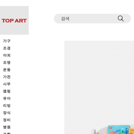
전체상품목록 바로가기
본문 바로가기
가구
조경
야외
조명
운동
가전
사무
캠핑
유아
리빙
장식
정비
병원