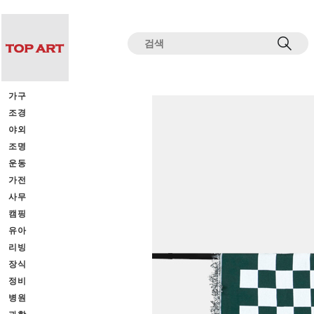
전체상품목록 바로가기
본문 바로가기
가구
조경
야외
조명
운동
가전
사무
캠핑
유아
리빙
장식
정비
병원