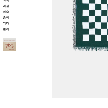
과학
계절
미술
음악
기타
컬러