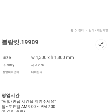
현재 위치
홈
컬러
멀티 / 패턴계열
블랑킷.19909
Size
w 1,300 x h 1,800 mm
Quantity
재고 2 ea
렌탈대여문의
대여문의
영업시간
"픽업/반납 시간을 지켜주세요"
월~토요일 AM 9:00 ~ PM 7:00
(일요일 휴무)