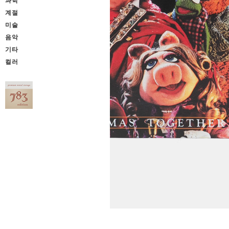
과학
계절
미술
음악
기타
컬러