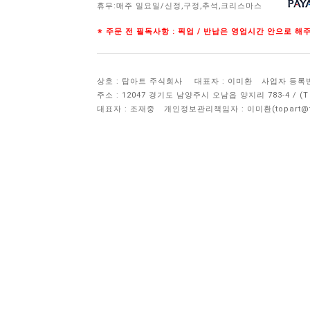
휴무:매주 일요일/신정,구정,추석,크리스마스
※ 주문 전 필독사항 : 픽업 / 반납은 영업시간 안으로 
상호 : 탑아트 주식회사
대표자 : 이미환
사업자 등록번호 
주소 : 12047 경기도 남양주시 오남읍 양지리 783-4 / 
대표자 : 조재중
개인정보관리책임자 :
이미환(topart@to