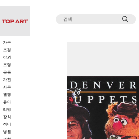
전체상품목록 바로가기
본문 바로가기
가구
조경
야외
조명
운동
가전
사무
캠핑
유아
리빙
장식
정비
병원