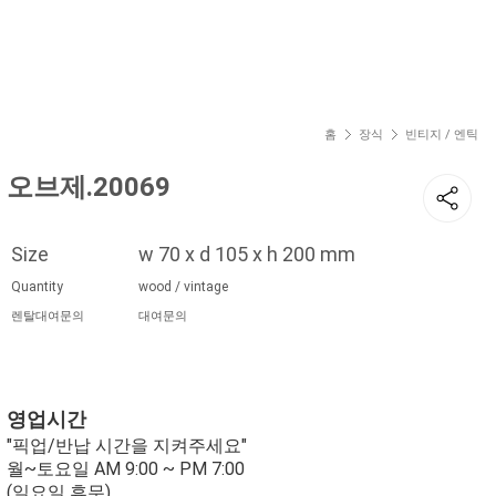
현재 위치
홈
장식
빈티지 / 엔틱
오브제.20069
Size
w 70 x d 105 x h 200 mm
Quantity
wood / vintage
렌탈대여문의
대여문의
영업시간
"픽업/반납 시간을 지켜주세요"
월~토요일 AM 9:00 ~ PM 7:00
(일요일 휴무)