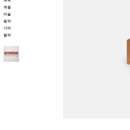
과학
계절
미술
음악
기타
컬러