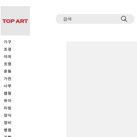
전체상품목록 바로가기
본문 바로가기
가구
조경
야외
조명
운동
가전
사무
캠핑
유아
리빙
장식
정비
병원