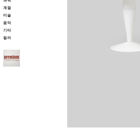
과학
계절
미술
음악
기타
컬러