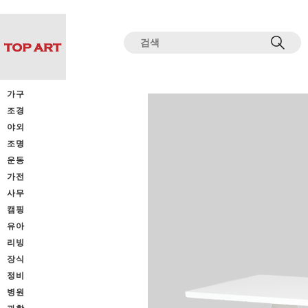
전체상품목록 바로가기
본문 바로가기
가구
조경
야외
조명
운동
가전
사무
캠핑
유아
리빙
장식
정비
병원