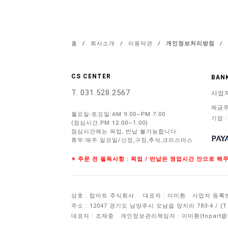
홈
/
회사소개
/
이용약관
/
개인정보처리방침
/
CS CENTER
BANK
T. 031.528.2567
사업
예금주
월요일-토요일:AM 9:00~PM 7:00
기업 :
(점심시간:PM 12:00~1:00)
점심시간에는 픽업, 반납 불가능합니다.
휴무:매주 일요일/신정,구정,추석,크리스마스
※ 주문 전 필독사항 : 픽업 / 반납은 영업시간 안으로 
상호 : 탑아트 주식회사
대표자 : 이미환
사업자 등록번호 
주소 : 12047 경기도 남양주시 오남읍 양지리 783-4 / 
대표자 : 조재중
개인정보관리책임자 :
이미환(topart@to