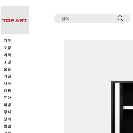
전체상품목록 바로가기
본문 바로가기
가구
조경
야외
조명
운동
가전
사무
캠핑
유아
리빙
장식
정비
병원