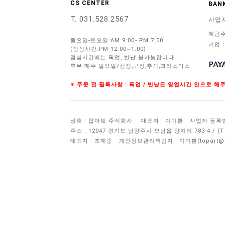
CS CENTER
BANK
T. 031.528.2567
사업
예금주
월요일-토요일:AM 9:00~PM 7:00
기업 :
(점심시간:PM 12:00~1:00)
점심시간에는 픽업, 반납 불가능합니다.
휴무:매주 일요일/신정,구정,추석,크리스마스
※ 주문 전 필독사항 : 픽업 / 반납은 영업시간 안으로 
상호 : 탑아트 주식회사
대표자 : 이미환
사업자 등록번호 
주소 : 12047 경기도 남양주시 오남읍 양지리 783-4 / 
대표자 : 조재중
개인정보관리책임자 :
이미환(topart@to