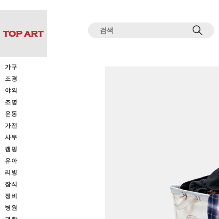
전체상품목록 바로가기
본문 바로가기
가구
조경
야외
조명
운동
가전
사무
캠핑
유아
리빙
장식
정비
병원