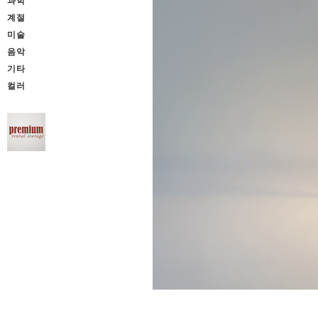
과학
계절
미술
음악
기타
컬러