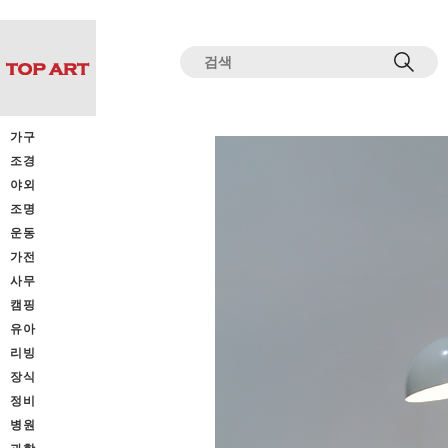
전체상품목록 바로가기
본문 바로가기
가구
조경
야외
조명
운동
가전
사무
캠핑
유아
리빙
장식
정비
병원