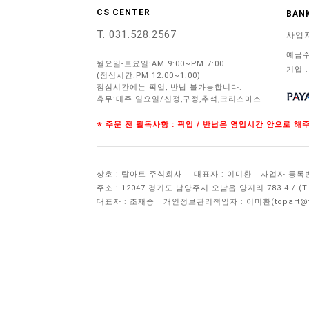
CS CENTER
BANK
T. 031.528.2567
사업
예금주
월요일-토요일:AM 9:00~PM 7:00
기업 :
(점심시간:PM 12:00~1:00)
점심시간에는 픽업, 반납 불가능합니다.
휴무:매주 일요일/신정,구정,추석,크리스마스
※ 주문 전 필독사항 : 픽업 / 반납은 영업시간 안으로 
상호 : 탑아트 주식회사
대표자 : 이미환
사업자 등록번호 
주소 : 12047 경기도 남양주시 오남읍 양지리 783-4 / 
대표자 : 조재중
개인정보관리책임자 :
이미환(topart@to