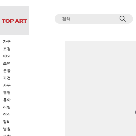
전체상품목록 바로가기
본문 바로가기
가구
조경
야외
조명
운동
가전
사무
캠핑
유아
리빙
장식
정비
병원