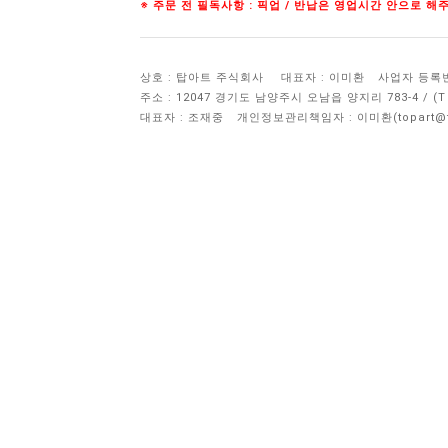
※ 주문 전 필독사항 : 픽업 / 반납은 영업시간 안으로 
상호 : 탑아트 주식회사
대표자 : 이미환
사업자 등록번호 
주소 : 12047 경기도 남양주시 오남읍 양지리 783-4 / 
대표자 : 조재중
개인정보관리책임자 :
이미환(topart@to