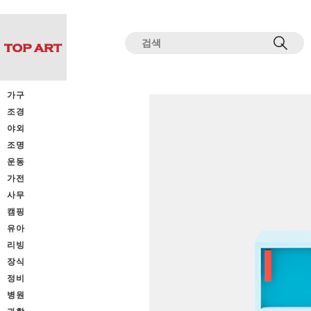
전체상품목록 바로가기
본문 바로가기
가구
조경
야외
조명
운동
가전
사무
캠핑
유아
리빙
장식
정비
병원