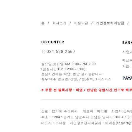
홈
/
회사소개
/
이용약관
/
개인정보처리방침
/
CS CENTER
BANK
T. 031.528.2567
사업
예금주
월요일-토요일:AM 9:00~PM 7:00
기업 :
(점심시간:PM 12:00~1:00)
점심시간에는 픽업, 반납 불가능합니다.
휴무:매주 일요일/신정,구정,추석,크리스마스
※ 주문 전 필독사항 : 픽업 / 반납은 영업시간 안으로 
상호 : 탑아트 주식회사
대표자 : 이미환
사업자 등록번호 
주소 : 12047 경기도 남양주시 오남읍 양지리 783-4 / 
대표자 : 조재중
개인정보관리책임자 :
이미환(topart@to