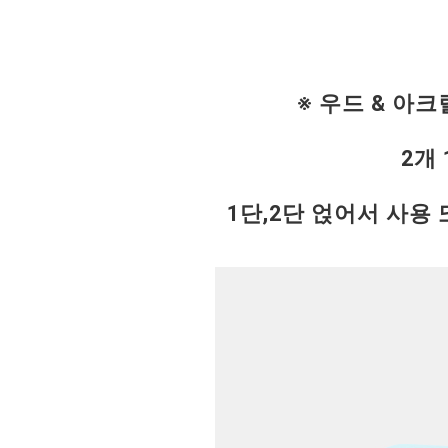
※ 우드 & 아크
2개
1단,2단 얹어서 사용