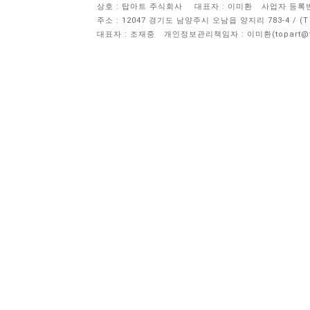
상호 : 탑아트 주식회사
대표자 : 이미환
사업자 등록번호 
주소 : 12047 경기도 남양주시 오남읍 양지리 783-4 / 
대표자 : 조재중
개인정보관리책임자 :
이미환(topart@to