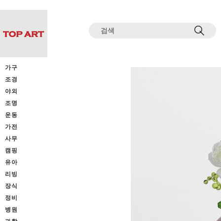
전체상품목록 바로가기
본문 바로가기
가구
조경
야외
조명
운동
가전
사무
캠핑
유아
리빙
장식
정비
병원