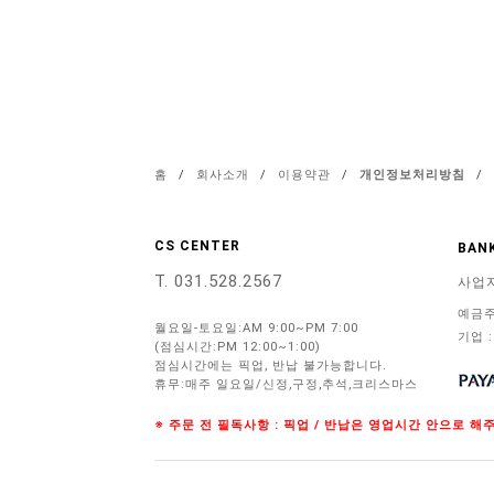
홈
/
회사소개
/
이용약관
/
개인정보처리방침
/
CS CENTER
BANK
T. 031.528.2567
사업
예금주
월요일-토요일:AM 9:00~PM 7:00
기업 :
(점심시간:PM 12:00~1:00)
점심시간에는 픽업, 반납 불가능합니다.
휴무:매주 일요일/신정,구정,추석,크리스마스
※ 주문 전 필독사항 : 픽업 / 반납은 영업시간 안으로 