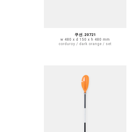
쿠션.20721
w 480 x d 150 x h 480 mm
corduroy / dark orange / set