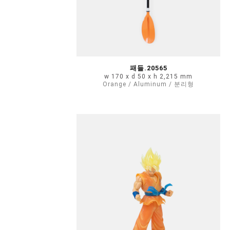
패들.20565
w 170 x d 50 x h 2,215 mm
Orange / Aluminum / 분리형