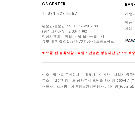
CS CENTER
BANK
T. 031.528.2567
사업
예금주
월요일-토요일:AM 9:00~PM 7:00
기업 :
(점심시간:PM 12:00~1:00)
점심시간에는 픽업, 반납 불가능합니다.
휴무:매주 일요일/신정,구정,추석,크리스마스
※ 주문 전 필독사항 : 픽업 / 반납은 영업시간 안으로 
상호 : 탑아트 주식회사
대표자 : 이미환
사업자 등록번호 
주소 : 12047 경기도 남양주시 오남읍 양지리 783-4 / 
대표자 : 조재중
개인정보관리책임자 :
이미환(topart@to