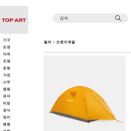
전체상품목록 바로가기
본문 바로가기
가구
>
컬러
오렌지계열
조경
야외
조명
운동
가전
사무
캠핑
유아
리빙
장식
정비
병원