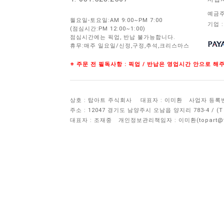
예금주
월요일-토요일:AM 9:00~PM 7:00
기업 :
(점심시간:PM 12:00~1:00)
점심시간에는 픽업, 반납 불가능합니다.
휴무:매주 일요일/신정,구정,추석,크리스마스
※ 주문 전 필독사항 : 픽업 / 반납은 영업시간 안으로 
상호 : 탑아트 주식회사
대표자 : 이미환
사업자 등록번호 
주소 : 12047 경기도 남양주시 오남읍 양지리 783-4 / 
대표자 : 조재중
개인정보관리책임자 :
이미환(topart@to