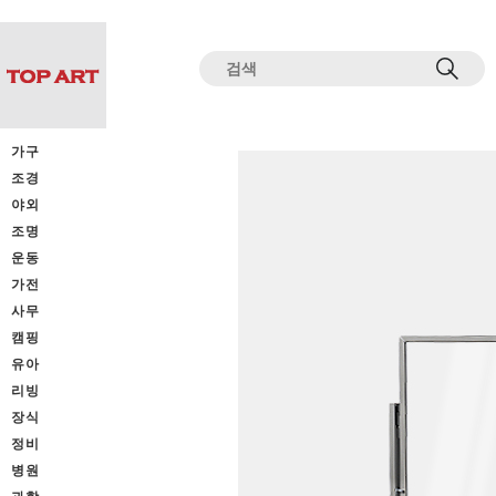
전체상품목록 바로가기
본문 바로가기
가구
조경
야외
조명
운동
가전
사무
캠핑
유아
리빙
장식
정비
병원