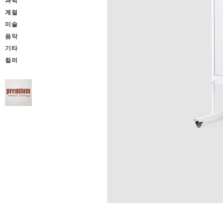
과학
계절
미술
음악
기타
컬러