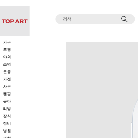
전체상품목록 바로가기
본문 바로가기
가구
조경
야외
조명
운동
가전
사무
캠핑
유아
리빙
장식
정비
병원