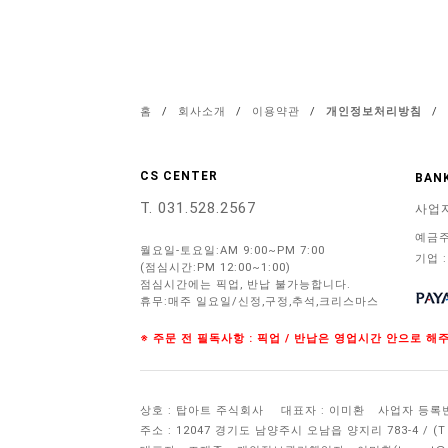
홈
/
회사소개
/
이용약관
/
개인정보처리방침
/
CS CENTER
BANK
T. 031.528.2567
사업
예금주
월요일-토요일:AM 9:00~PM 7:00
기업 :
(점심시간:PM 12:00~1:00)
점심시간에는 픽업, 반납 불가능합니다.
휴무:매주 일요일/신정,구정,추석,크리스마스
※ 주문 전 필독사항 : 픽업 / 반납은 영업시간 안으로 
상호 : 탑아트 주식회사
대표자 : 이미환
사업자 등록번호 
주소 : 12047 경기도 남양주시 오남읍 양지리 783-4 / 