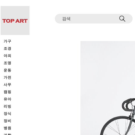
전체상품목록 바로가기
본문 바로가기
가구
조경
야외
조명
운동
가전
사무
캠핑
유아
리빙
장식
정비
병원