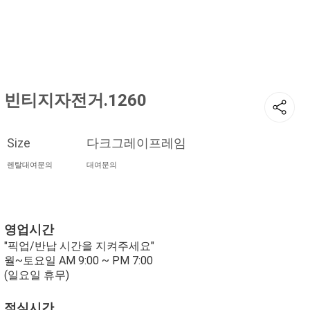
현재 위치
홈
컬러
실버 / 그레이계열
빈티지자전거.1260
Size
다크그레이프레임
렌탈대여문의
대여문의
영업시간
"픽업/반납 시간을 지켜주세요"
월~토요일 AM 9:00 ~ PM 7:00
(일요일 휴무)
점심시간