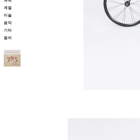
과학
계절
미술
음악
기타
컬러