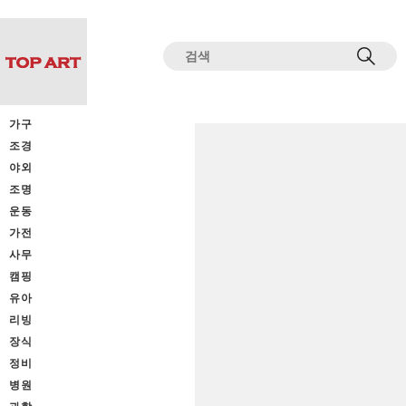
전체상품목록 바로가기
본문 바로가기
가구
조경
야외
조명
운동
가전
사무
캠핑
유아
리빙
장식
정비
병원