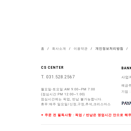
홈
/
회사소개
/
이용약관
/
개인정보처리방침
/
CS CENTER
BANK
T. 031.528.2567
사업
예금주
월요일-토요일:AM 9:00~PM 7:00
기업 :
(점심시간:PM 12:00~1:00)
점심시간에는 픽업, 반납 불가능합니다.
휴무:매주 일요일/신정,구정,추석,크리스마스
※ 주문 전 필독사항 : 픽업 / 반납은 영업시간 안으로 