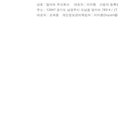
상호 : 탑아트 주식회사
대표자 : 이미환
사업자 등록번호 
주소 : 12047 경기도 남양주시 오남읍 양지리 783-4 / 
대표자 : 조재중
개인정보관리책임자 :
이미환(topart@to