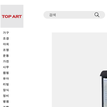
전체상품목록 바로가기
본문 바로가기
가구
조경
야외
조명
운동
가전
사무
캠핑
유아
리빙
장식
정비
병원