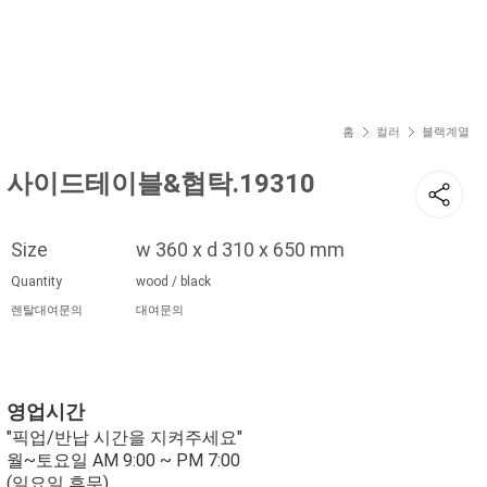
현재 위치
홈
컬러
블랙계열
사이드테이블&협탁.19310
Size
w 360 x d 310 x 650 mm
Quantity
wood / black
렌탈대여문의
대여문의
영업시간
"픽업/반납 시간을 지켜주세요"
월~토요일 AM 9:00 ~ PM 7:00
(일요일 휴무)