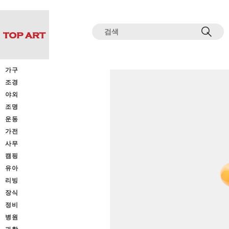
전체상품목록 바로가기
본문 바로가기
가구
조경
야외
조명
운동
가전
사무
캠핑
유아
리빙
장식
정비
병원