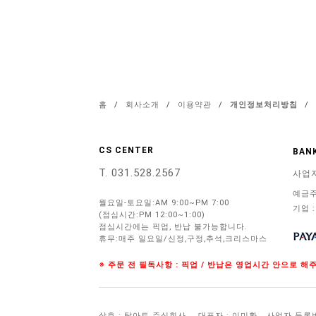
홈
/
회사소개
/
이용약관
/
개인정보처리방침
/
CS CENTER
BANK
T. 031.528.2567
사업
예금주
월요일-토요일:AM 9:00~PM 7:00
기업 :
(점심시간:PM 12:00~1:00)
점심시간에는 픽업, 반납 불가능합니다.
휴무:매주 일요일/신정,구정,추석,크리스마스
※ 주문 전 필독사항 : 픽업 / 반납은 영업시간 안으로 
상호 : 탑아트 주식회사
대표자 : 이미환
사업자 등록번호 