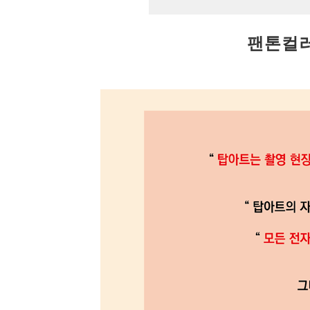
팬톤컬러: