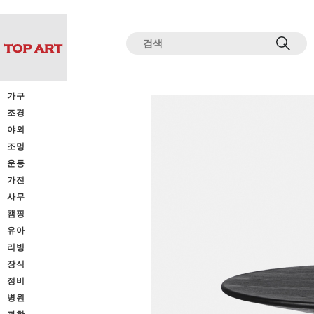
전체상품목록 바로가기
본문 바로가기
가구
조경
야외
조명
운동
가전
사무
캠핑
유아
리빙
장식
정비
병원