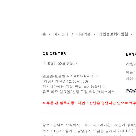
홈
/
회사소개
/
이용약관
/
개인정보처리방침
/
CS CENTER
BANK
T. 031.528.2567
사업
예금주
월요일-토요일:AM 9:00~PM 7:00
기업 :
(점심시간:PM 12:00~1:00)
점심시간에는 픽업, 반납 불가능합니다.
휴무:매주 일요일/신정,구정,추석,크리스마스
※ 주문 전 필독사항 : 픽업 / 반납은 영업시간 안으로 
상호 : 탑아트 주식회사
대표자 : 이미환
사업자 등록번호 
주소 : 12047 경기도 남양주시 오남읍 양지리 783-4 / 