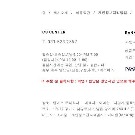
홈
/
회사소개
/
이용약관
/
개인정보처리방침
/
CS CENTER
BANK
T. 031.528.2567
사업
예금주
월요일-토요일:AM 9:00~PM 7:00
기업 :
(점심시간:PM 12:00~1:00)
점심시간에는 픽업, 반납 불가능합니다.
휴무:매주 일요일/신정,구정,추석,크리스마스
※ 주문 전 필독사항 : 픽업 / 반납은 영업시간 안으로 
상호 : 탑아트 주식회사
대표자 : 이미환
사업자 등록번호 
주소 : 12047 경기도 남양주시 오남읍 양지리 783-4 / 
대표자 : 조재중
개인정보관리책임자 :
이미환(topart@to