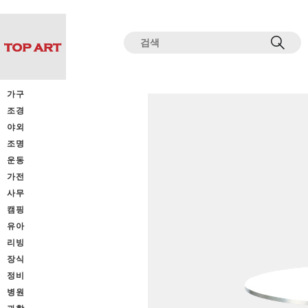
전체상품목록 바로가기
본문 바로가기
가구
조경
야외
조명
운동
가전
사무
캠핑
유아
리빙
장식
정비
병원