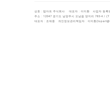
상호 : 탑아트 주식회사
대표자 : 이미환
사업자 등록번호 
주소 : 12047 경기도 남양주시 오남읍 양지리 783-4 / 
대표자 : 조재중
개인정보관리책임자 :
이미환(topart@to