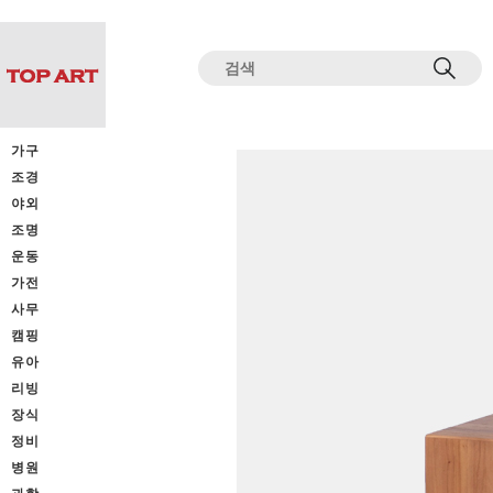
전체상품목록 바로가기
본문 바로가기
가구
조경
야외
조명
운동
가전
사무
캠핑
유아
리빙
장식
정비
병원