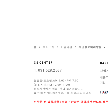
홈
/
회사소개
/
이용약관
/
개인정보처리방침
/
CS CENTER
BANK
T. 031.528.2567
사업
예금주
월요일-토요일:AM 9:00~PM 7:00
기업 :
(점심시간:PM 12:00~1:00)
점심시간에는 픽업, 반납 불가능합니다.
휴무:매주 일요일/신정,구정,추석,크리스마스
※ 주문 전 필독사항 : 픽업 / 반납은 영업시간 안으로 