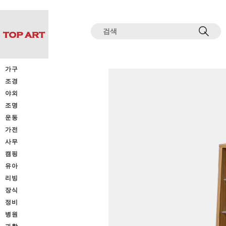
전체상품목록 바로가기
본문 바로가기
가구
조경
야외
조명
운동
가전
사무
캠핑
유아
리빙
장식
정비
병원