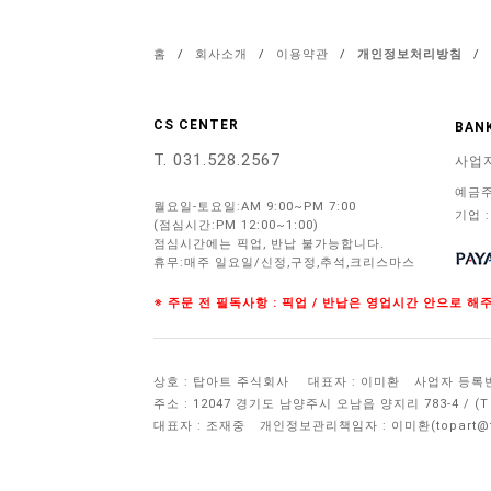
홈
/
회사소개
/
이용약관
/
개인정보처리방침
/
CS CENTER
BANK
T. 031.528.2567
사업
예금주
월요일-토요일:AM 9:00~PM 7:00
기업 :
(점심시간:PM 12:00~1:00)
점심시간에는 픽업, 반납 불가능합니다.
휴무:매주 일요일/신정,구정,추석,크리스마스
※ 주문 전 필독사항 : 픽업 / 반납은 영업시간 안으로 
상호 : 탑아트 주식회사
대표자 : 이미환
사업자 등록번호 
주소 : 12047 경기도 남양주시 오남읍 양지리 783-4 / 
대표자 : 조재중
개인정보관리책임자 :
이미환(topart@to