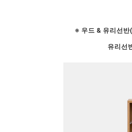
※ 우드 & 유리선
유리선반