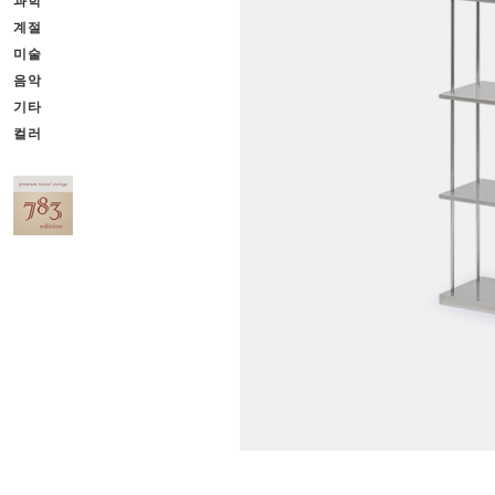
과학
계절
미술
음악
기타
컬러