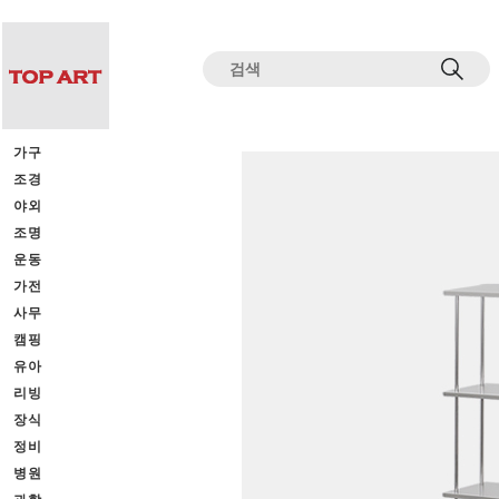
전체상품목록 바로가기
본문 바로가기
가구
조경
야외
조명
운동
가전
사무
캠핑
유아
리빙
장식
정비
병원