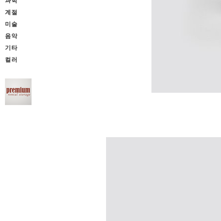
과학
계절
미술
음악
기타
컬러