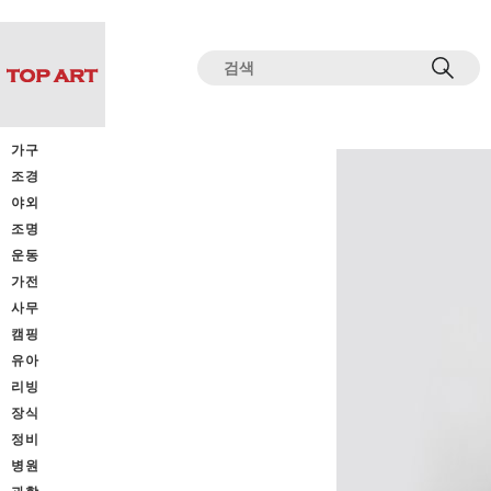
전체상품목록 바로가기
본문 바로가기
가구
조경
야외
조명
운동
가전
사무
캠핑
유아
리빙
장식
정비
병원