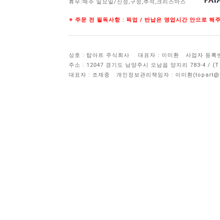
휴무:매주 일요일/신정,구정,추석,크리스마스
※ 주문 전 필독사항 : 픽업 / 반납은 영업시간 안으로 
상호 : 탑아트 주식회사
대표자 : 이미환
사업자 등록번호 
주소 : 12047 경기도 남양주시 오남읍 양지리 783-4 / 
대표자 : 조재중
개인정보관리책임자 :
이미환(topart@to