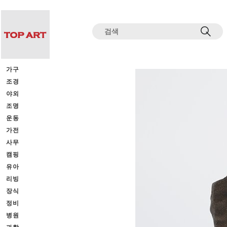
전체상품목록 바로가기
본문 바로가기
가구
조경
야외
조명
운동
가전
사무
캠핑
유아
리빙
장식
정비
병원