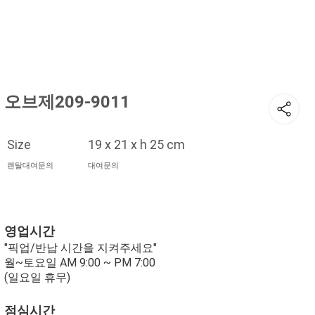
현재 위치
홈
장식
빈티지 / 엔틱
오브제209-9011
Size
19 x 21 x h 25 cm
렌탈대여문의
대여문의
영업시간
"픽업/반납 시간을 지켜주세요"
월~토요일 AM 9:00 ~ PM 7:00
(일요일 휴무)
점심시간