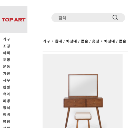
전체상품목록 바로가기
본문 바로가기
가구
>
>
가구
침대 / 화장대 / 콘솔 / 옷장
화장대 / 콘솔
조경
야외
조명
운동
가전
사무
캠핑
유아
리빙
장식
정비
병원