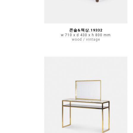
콘솔&책상.19332
w 710 x d 430 x h 800 mm
wood / vintage