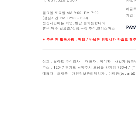
T. 031.528.2567
사업
예금주
월요일-토요일:AM 9:00~PM 7:00
기업 :
(점심시간:PM 12:00~1:00)
점심시간에는 픽업, 반납 불가능합니다.
휴무:매주 일요일/신정,구정,추석,크리스마스
※ 주문 전 필독사항 : 픽업 / 반납은 영업시간 안으로 
상호 : 탑아트 주식회사
대표자 : 이미환
사업자 등록번호 
주소 : 12047 경기도 남양주시 오남읍 양지리 783-4 / 
대표자 : 조재중
개인정보관리책임자 :
이미환(topart@to