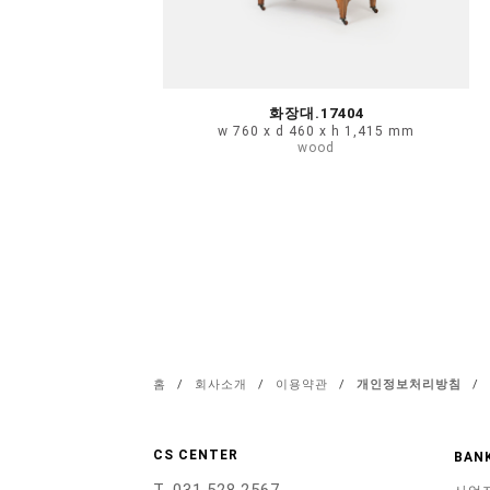
화장대.17404
w 760 x d 460 x h 1,415 mm
wood
홈
/
회사소개
/
이용약관
/
개인정보처리방침
/
CS CENTER
BANK