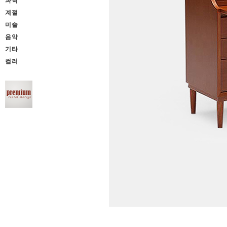
과학
계절
미술
음악
기타
컬러