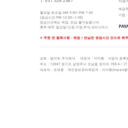
T. 031.528.2567
사업
예금주
월요일-토요일:AM 9:00~PM 7:00
기업 :
(점심시간:PM 12:00~1:00)
점심시간에는 픽업, 반납 불가능합니다.
휴무:매주 일요일/신정,구정,추석,크리스마스
※ 주문 전 필독사항 : 픽업 / 반납은 영업시간 안으로 
상호 : 탑아트 주식회사
대표자 : 이미환
사업자 등록번호 
주소 : 12047 경기도 남양주시 오남읍 양지리 783-4 / 
대표자 : 조재중
개인정보관리책임자 :
이미환(topart@to