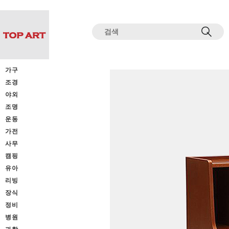
전체상품목록 바로가기
본문 바로가기
가구
조경
야외
조명
운동
가전
사무
캠핑
유아
리빙
장식
정비
병원