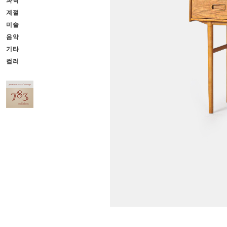
과학
계절
미술
음악
기타
컬러