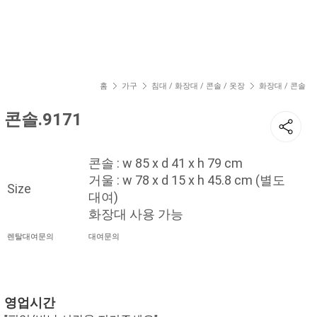
현재 위치
홈
가구
침대 / 화장대 / 콘솔 / 옷장
화장대 / 콘솔
콘솔.9171
콘솔 : w 85 x d 41 x h 79 cm
거울 : w 78 x d 15 x h 45.8 cm (별도
Size
대여)
화장대 사용 가능
렌탈대여문의
대여문의
영업시간