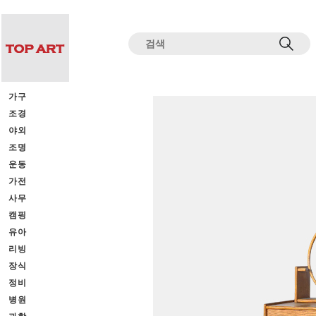
전체상품목록 바로가기
본문 바로가기
가구
조경
야외
조명
운동
가전
사무
캠핑
유아
리빙
장식
정비
병원