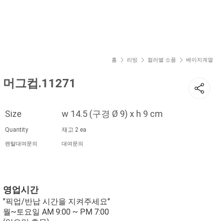
현재 위치
홈
리빙
컬러별 소품
베이지계열
머그컵.11271
Size
w 14.5 (구경 Ø 9) x h 9 cm
Quantity
재고 2 ea
렌탈대여문의
대여문의
영업시간
"픽업/반납 시간을 지켜주세요"
월~토요일 AM 9:00 ~ PM 7:00