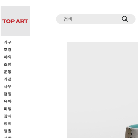
전체상품목록 바로가기
본문 바로가기
가구
조경
야외
조명
운동
가전
사무
캠핑
유아
리빙
장식
정비
병원