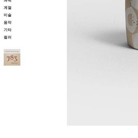
과학
계절
미술
음악
기타
컬러