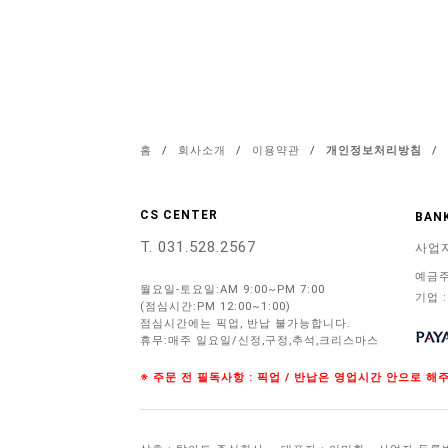
홈
/
회사소개
/
이용약관
/
개인정보처리방침
/
CS CENTER
BANK
T. 031.528.2567
사업
예금주
월요일-토요일:AM 9:00~PM 7:00
기업 :
(점심시간:PM 12:00~1:00)
점심시간에는 픽업, 반납 불가능합니다.
휴무:매주 일요일/신정,구정,추석,크리스마스
※ 주문 전 필독사항 : 픽업 / 반납은 영업시간 안으로 