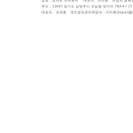
상호 : 탑아트 주식회사
대표자 : 이미환
사업자 등록번호 
주소 : 12047 경기도 남양주시 오남읍 양지리 783-4 / 
대표자 : 조재중
개인정보관리책임자 :
이미환(topart@to