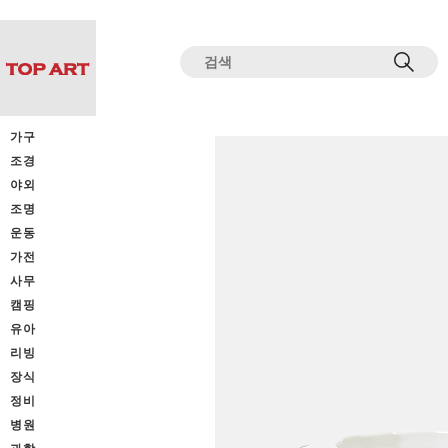
전체상품목록 바로가기
본문 바로가기
가구
조경
야외
조명
운동
가전
사무
캠핑
유아
리빙
장식
정비
병원