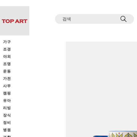
전체상품목록 바로가기
본문 바로가기
가구
조경
야외
조명
운동
가전
사무
캠핑
유아
리빙
장식
정비
병원