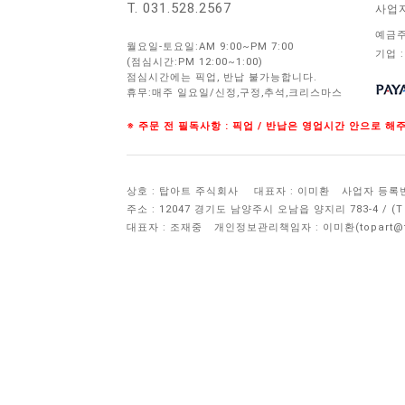
T. 031.528.2567
사업
예금주
월요일-토요일:AM 9:00~PM 7:00
기업 :
(점심시간:PM 12:00~1:00)
점심시간에는 픽업, 반납 불가능합니다.
휴무:매주 일요일/신정,구정,추석,크리스마스
※ 주문 전 필독사항 : 픽업 / 반납은 영업시간 안으로 
상호 : 탑아트 주식회사
대표자 : 이미환
사업자 등록번호 
주소 : 12047 경기도 남양주시 오남읍 양지리 783-4 / 
대표자 : 조재중
개인정보관리책임자 :
이미환(topart@to