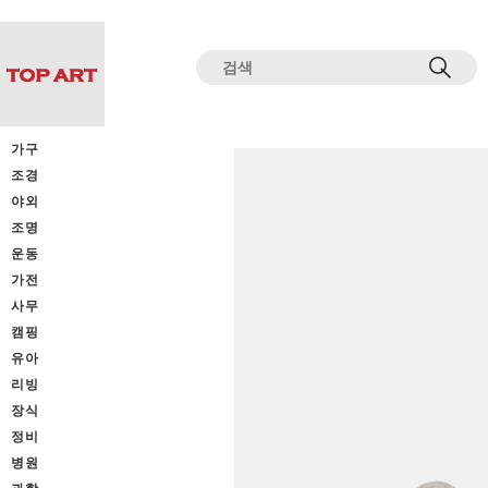
전체상품목록 바로가기
본문 바로가기
가구
조경
야외
조명
운동
가전
사무
캠핑
유아
리빙
장식
정비
병원