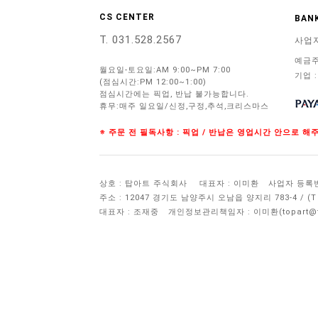
CS CENTER
BANK
T. 031.528.2567
사업
예금주
월요일-토요일:AM 9:00~PM 7:00
기업 :
(점심시간:PM 12:00~1:00)
점심시간에는 픽업, 반납 불가능합니다.
휴무:매주 일요일/신정,구정,추석,크리스마스
※ 주문 전 필독사항 : 픽업 / 반납은 영업시간 안으로 
상호 : 탑아트 주식회사
대표자 : 이미환
사업자 등록번호 
주소 : 12047 경기도 남양주시 오남읍 양지리 783-4 / 
대표자 : 조재중
개인정보관리책임자 :
이미환(topart@to