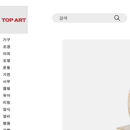
전체상품목록 바로가기
본문 바로가기
가구
조경
야외
조명
운동
가전
사무
캠핑
유아
리빙
장식
정비
병원