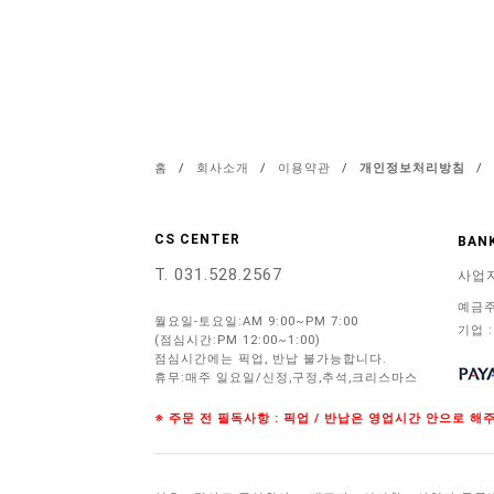
홈
/
회사소개
/
이용약관
/
개인정보처리방침
/
CS CENTER
BANK
T. 031.528.2567
사업
예금주
월요일-토요일:AM 9:00~PM 7:00
기업 :
(점심시간:PM 12:00~1:00)
점심시간에는 픽업, 반납 불가능합니다.
휴무:매주 일요일/신정,구정,추석,크리스마스
※ 주문 전 필독사항 : 픽업 / 반납은 영업시간 안으로 