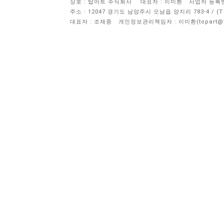
상호 : 탑아트 주식회사
대표자 : 이미환
사업자 등록번호 
주소 : 12047 경기도 남양주시 오남읍 양지리 783-4 / 
대표자 : 조재중
개인정보관리책임자 :
이미환(topart@to