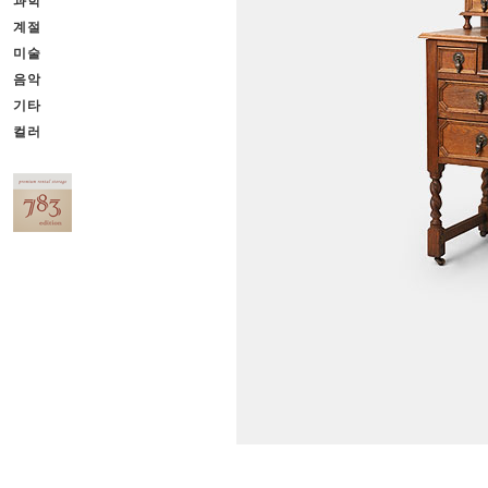
과학
계절
미술
음악
기타
컬러