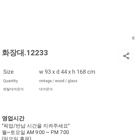
현재 위치
홈
화장대.12233
Size
w 93 x d 44 x h 168 cm
Quantity
vintage / wood / glass
렌탈대여문의
대여문의
영업시간
"픽업/반납 시간을 지켜주세요"
월~토요일 AM 9:00 ~ PM 7:00
(일요일 휴무)