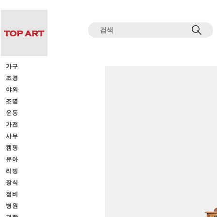
전체상품목록 바로가기
본문 바로가기
가구
조경
야외
조명
운동
가전
사무
캠핑
유아
리빙
장식
정비
병원