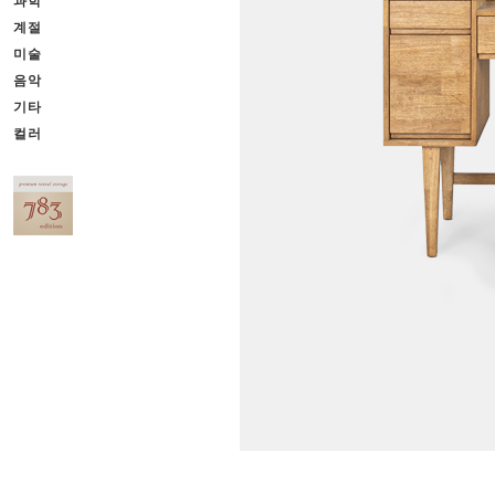
과학
계절
미술
음악
기타
컬러