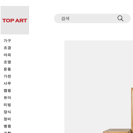
전체상품목록 바로가기
본문 바로가기
가구
조경
야외
조명
운동
가전
사무
캠핑
유아
리빙
장식
정비
병원