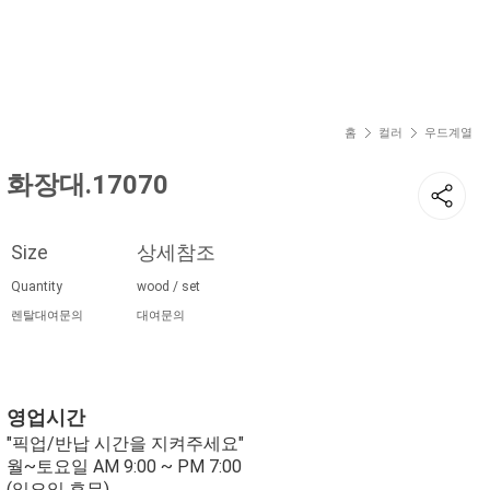
현재 위치
홈
컬러
우드계열
화장대.17070
Size
상세참조
Quantity
wood / set
렌탈대여문의
대여문의
영업시간
"픽업/반납 시간을 지켜주세요"
월~토요일 AM 9:00 ~ PM 7:00
(일요일 휴무)