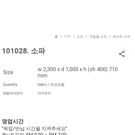
현재 위치
홈
가구
소파
재질별 소파
패브릭 소파
101028. 소파
w 2,300 x d 1,000 x h (sh 400) 710
Size
mm
Quantity
fabric / 쿠션포함
렌탈대여문의
대여문의
영업시간
"픽업/반납 시간을 지켜주세요"
월~토요일 AM 9:00 ~ PM 7:00