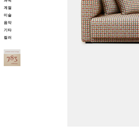
과학
계절
미술
음악
기타
컬러