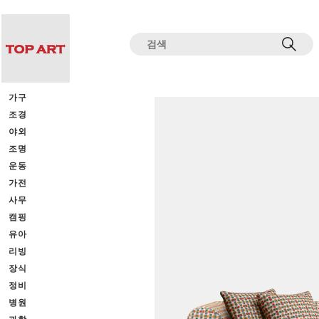
전체상품목록 바로가기
본문 바로가기
가구
조경
야외
조명
운동
가전
사무
캠핑
유아
리빙
장식
정비
병원