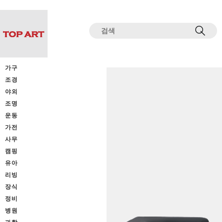
전체상품목록 바로가기
본문 바로가기
가구
조경
야외
조명
운동
가전
사무
캠핑
유아
리빙
장식
정비
병원