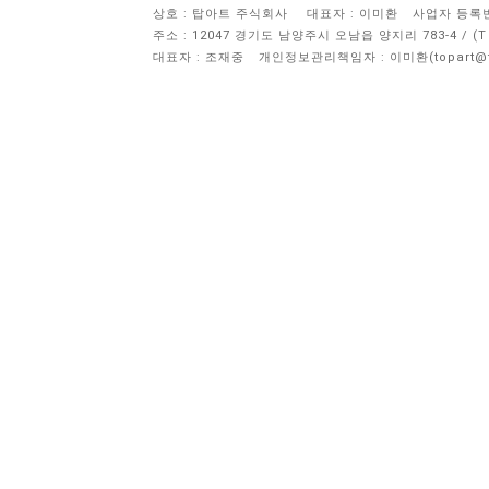
상호 : 탑아트 주식회사
대표자 : 이미환
사업자 등록번호 
주소 : 12047 경기도 남양주시 오남읍 양지리 783-4 / 
대표자 : 조재중
개인정보관리책임자 :
이미환(topart@to