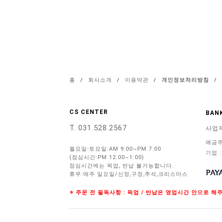
홈
/
회사소개
/
이용약관
/
개인정보처리방침
/
CS CENTER
BANK
T. 031.528.2567
사업
예금주
월요일-토요일:AM 9:00~PM 7:00
기업 :
(점심시간:PM 12:00~1:00)
점심시간에는 픽업, 반납 불가능합니다.
휴무:매주 일요일/신정,구정,추석,크리스마스
※ 주문 전 필독사항 : 픽업 / 반납은 영업시간 안으로 