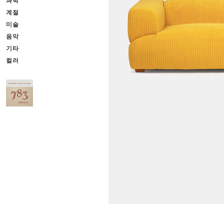
과학
계절
미술
음악
기타
컬러