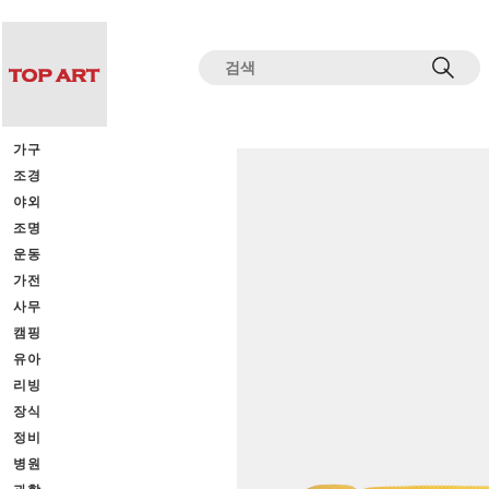
전체상품목록 바로가기
본문 바로가기
가구
조경
야외
조명
운동
가전
사무
캠핑
유아
리빙
장식
정비
병원