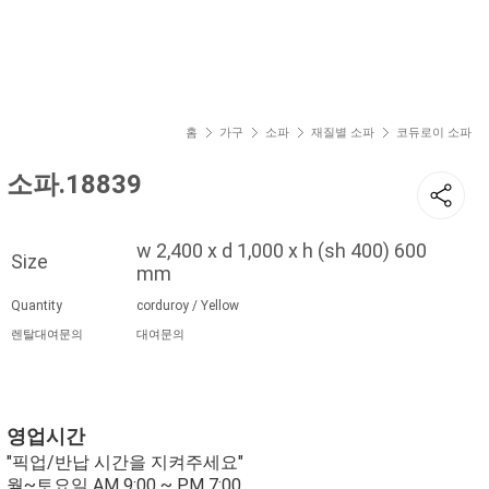
현재 위치
홈
가구
소파
재질별 소파
코듀로이 소파
소파.18839
w 2,400 x d 1,000 x h (sh 400) 600
Size
mm
Quantity
corduroy / Yellow
렌탈대여문의
대여문의
영업시간
"픽업/반납 시간을 지켜주세요"
월~토요일 AM 9:00 ~ PM 7:00